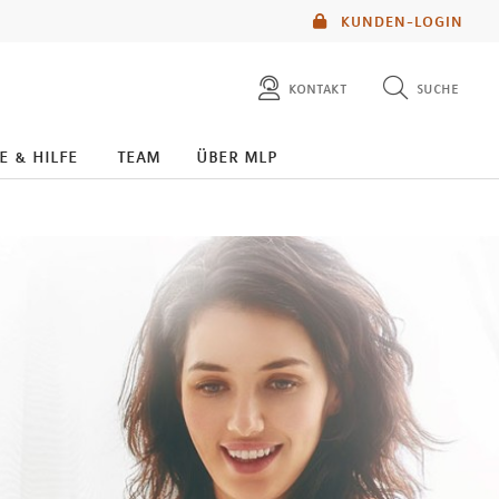
KUNDEN-LOGIN
kontakt
suche
diese website durchsuchen
e & hilfe
team
über mlp
mlp berater finden