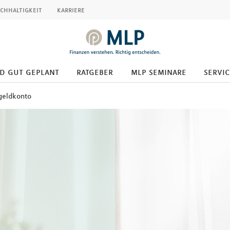
chhaltigkeit
karriere
d gut geplant
ratgeber
mlp seminare
servic
geldkonto