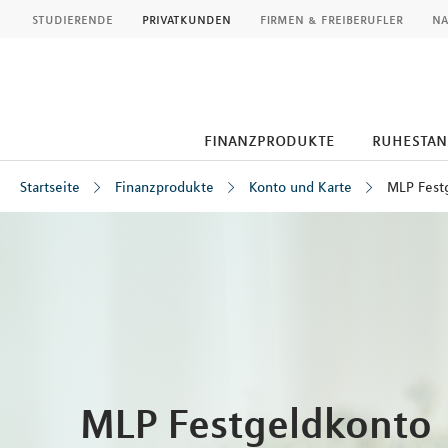
MLP
studierende
privatkunden
firmen & freiberufler
na
finanzprodukte
ruhestan
Startseite
Finanzprodukte
Konto und Karte
MLP Fest
Inhalt
MLP Festgeldkonto