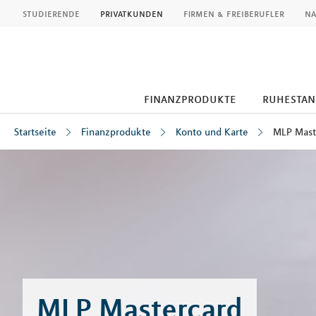
MLP
studierende
privatkunden
firmen & freiberufler
na
finanzprodukte
ruhestan
Startseite
Finanzprodukte
Konto und Karte
MLP Mast
Inhalt
MLP Mastercard