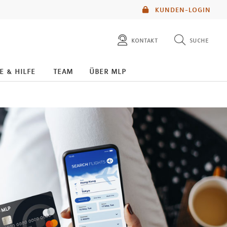
KUNDEN-LOGIN
kontakt
suche
diese website durchsuchen
e & hilfe
team
über mlp
mlp berater finden