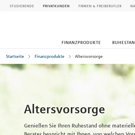
MLP
studierende
privatkunden
firmen & freiberufler
na
finanzprodukte
ruhestan
Startseite
Finanzprodukte
Altersvorsorge
Inhalt
Altersvorsorge
Genießen Sie Ihren Ruhestand ohne materiell
Berater bespricht mit Ihnen, von welchen Vo