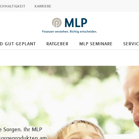
chhaltigkeit
karriere
d gut geplant
ratgeber
mlp seminare
servic
e Sorgen. Ihr MLP
rsorgeprodukten am