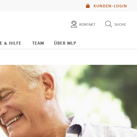
KUNDEN-LOGIN
kontakt
suche
diese website durchsuchen
e & hilfe
team
über mlp
mlp berater finden