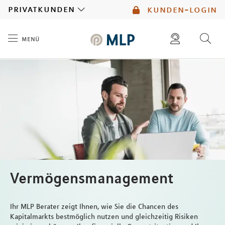
MLP
privatkunden
kunden-login
menü
Inhalt
diese website durchsuchen
mlp berater finden
Vermögensmanagement
Ihr MLP Berater zeigt Ihnen, wie Sie die Chancen des
Kapitalmarkts bestmöglich nutzen und gleichzeitig Risiken