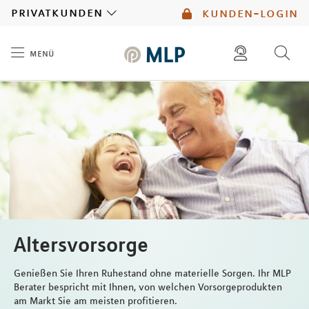
MLP
privatkunden
kunden-login
menü
Inhalt
diese website durchsuchen
mlp berater finden
Altersvorsorge
Genießen Sie Ihren Ruhestand ohne materielle Sorgen. Ihr MLP
Berater bespricht mit Ihnen, von welchen Vorsorgeprodukten
am Markt Sie am meisten profitieren.