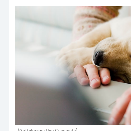
(GettyImages/Jim Craigmyte)