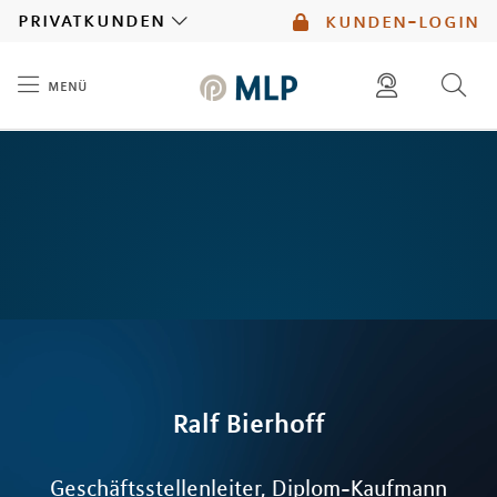
MLP
privatkunden
kunden-login
menü
Inhalt
diese website durchsuchen
mlp berater finden
Ralf
Bierhoff
Geschäftsstellenleiter, Diplom-Kaufmann