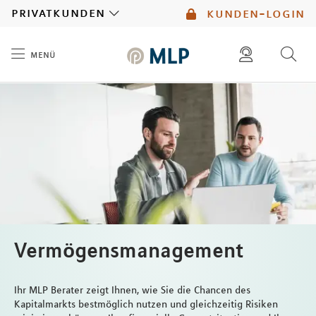
MLP
privatkunden
kunden-login
menü
Inhalt
diese website durchsuchen
mlp berater finden
Vermögensmanagement
Ihr MLP Berater zeigt Ihnen, wie Sie die Chancen des
Kapitalmarkts bestmöglich nutzen und gleichzeitig Risiken