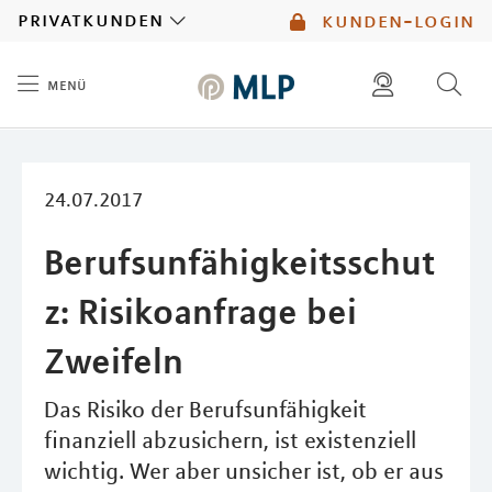
MLP
privatkunden
kunden-login
menü
Inhalt
diese website durchsuchen
mlp berater finden
24.07.2017
Berufsunfähigkeitsschut
z: Risikoanfrage bei
Zweifeln
Das Risiko der Berufsunfähigkeit
finanziell abzusichern, ist existenziell
wichtig. Wer aber unsicher ist, ob er aus