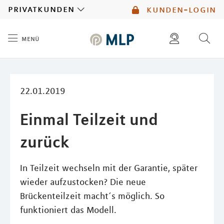
MLP
privatkunden
kunden-login
menü
Inhalt
diese website durchsuchen
mlp berater finden
22.01.2019
Einmal Teilzeit und
zurück
In Teilzeit wechseln mit der Garantie, später
wieder aufzustocken? Die neue
Brückenteilzeit macht´s möglich. So
funktioniert das Modell.