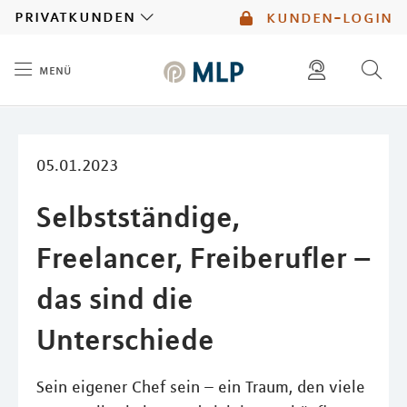
MLP
privatkunden
kunden-login
menü
Inhalt
diese website durchsuchen
mlp berater finden
05.01.2023
Selbstständige,
Freelancer, Freiberufler –
das sind die
Unterschiede
Sein eigener Chef sein – ein Traum, den viele